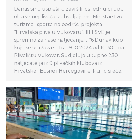
Danas smo uspješno završili još jednu grupu
obuke neplivača. Zahvaljujemo Ministarstvo
turizma i sporta na podršci projekta
“Hrvatska pliva u Vukovaru”. IIIII SVE je
spremno za naše natjecanje…. “6.Dunav kup”
koje se održava sutra 19.10.2024.od 10.30h na
Plivalištu Vukovar. Sudjeluje ukupno 230
natjecatelja iz 9 plivačkih klubova iz
Hrvatske i Bosne i Hercegovine. Puno sreće…