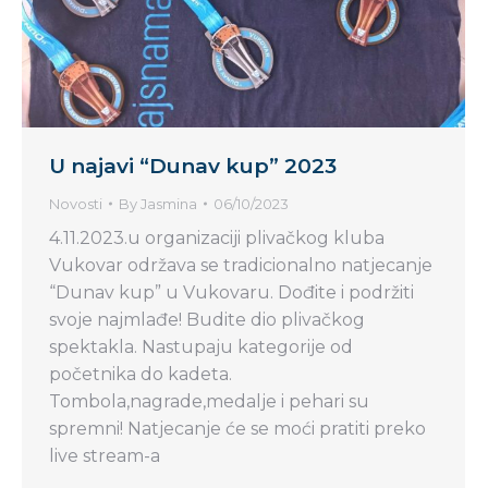
U najavi “Dunav kup” 2023
Novosti
By
Jasmina
06/10/2023
4.11.2023.u organizaciji plivačkog kluba
Vukovar održava se tradicionalno natjecanje
“Dunav kup” u Vukovaru. Dođite i podržiti
svoje najmlađe! Budite dio plivačkog
spektakla. Nastupaju kategorije od
početnika do kadeta.
Tombola,nagrade,medalje i pehari su
spremni! Natjecanje će se moći pratiti preko
live stream-a