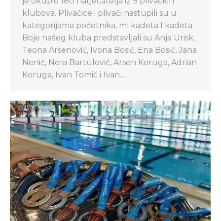
je okupio 180 natjecatelja iz 9 plivačkih
klubova. Plivačice i plivači nastupili su u
kategorijama početnika, ml.kadeta I kadeta.
Boje našeg kluba predstavljali su Anja Urisk,
Teona Arsenović, Ivona Bosić, Ena Bosić, Jana
Nenić, Nera Bartulović, Arsen Koruga, Adrian
Koruga, Ivan Tomić i Ivan…