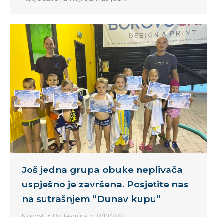
Još jedna grupa obuke neplivača
uspješno je završena. Posjetite nas
na sutrašnjem “Dunav kupu”
Novosti
By
Jasmina
18/10/2024