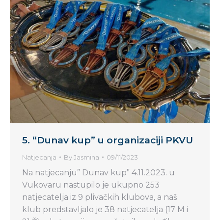
5. “Dunav kup” u organizaciji PKVU
Natjecanja
By
Jasmina
09/11/2023
Na natjecanju” Dunav kup” 4.11.2023. u
Vukovaru nastupilo je ukupno 253
natjecatelja iz 9 plivačkih klubova, a naš
klub predstavljalo je 38 natjecatelja (17 M i