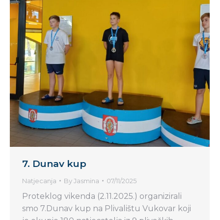
7. Dunav kup
Natjecanja
By
Jasmina
07/11/2025
Proteklog vikenda (2.11.2025.) organizirali
smo 7.Dunav kup na Plivalištu Vukovar koji