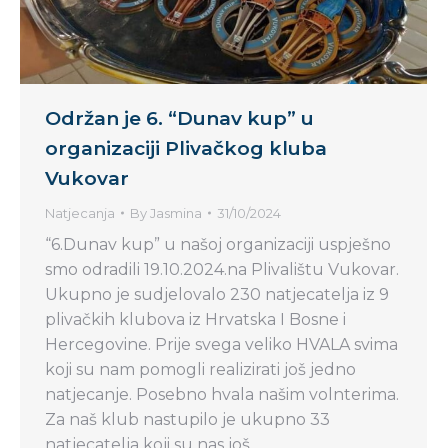
Održan je 6. “Dunav kup” u
organizaciji Plivačkog kluba
Vukovar
Natjecanja
By
Jasmina
31/10/2024
“6.Dunav kup” u našoj organizaciji uspješno
smo odradili 19.10.2024.na Plivalištu Vukovar.
Ukupno je sudjelovalo 230 natjecatelja iz 9
plivačkih klubova iz Hrvatska I Bosne i
Hercegovine. Prije svega veliko HVALA svima
koji su nam pomogli realizirati još jedno
natjecanje. Posebno hvala našim volnterima.
Za naš klub nastupilo je ukupno 33
natjecatelja koji su nas još…