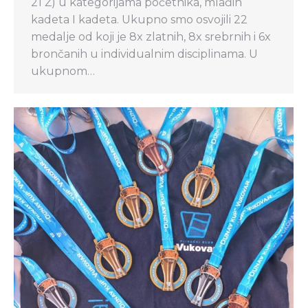
21 Ž) u kategorijama početnika, mlađih
kadeta I kadeta. Ukupno smo osvojili 22
medalje od koji je 8x zlatnih, 8x srebrnih i 6x
brončanih u individualnim disciplinama. U
ukupnom…