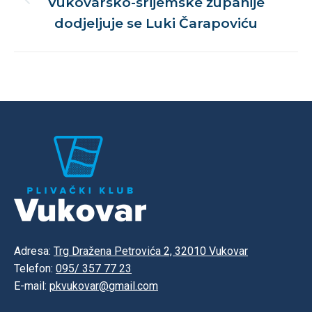
Vukovarsko-srijemske županije
Previous
post:
dodjeljuje se Luki Čarapoviću
Adresa:
Trg Dražena Petrovića 2, 32010 Vukovar
Telefon:
095/ 357 77 23
E-mail:
pkvukovar@gmail.com