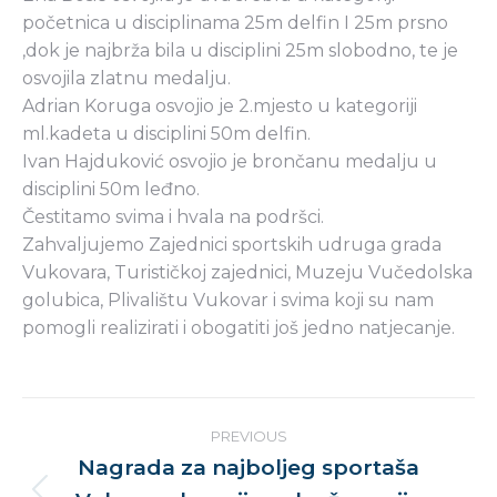
početnica u disciplinama 25m delfin I 25m prsno
,dok je najbrža bila u disciplini 25m slobodno, te je
osvojila zlatnu medalju.
Adrian Koruga osvojio je 2.mjesto u kategoriji
ml.kadeta u disciplini 50m delfin.
Ivan Hajduković osvojio je brončanu medalju u
disciplini 50m leđno.
Čestitamo svima i hvala na podršci.
Zahvaljujemo Zajednici sportskih udruga grada
Vukovara, Turističkoj zajednici, Muzeju Vučedolska
golubica, Plivalištu Vukovar i svima koji su nam
pomogli realizirati i obogatiti još jedno natjecanje.
Post
PREVIOUS
navigation
Nagrada za najboljeg sportaša