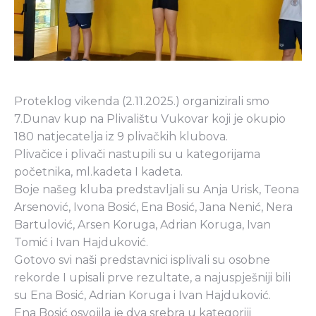
Proteklog vikenda (2.11.2025.) organizirali smo
7.Dunav kup na Plivalištu Vukovar koji je okupio
180 natjecatelja iz 9 plivačkih klubova.
Plivačice i plivači nastupili su u kategorijama
početnika, ml.kadeta I kadeta.
Boje našeg kluba predstavljali su Anja Urisk, Teona
Arsenović, Ivona Bosić, Ena Bosić, Jana Nenić, Nera
Bartulović, Arsen Koruga, Adrian Koruga, Ivan
Tomić i Ivan Hajduković.
Gotovo svi naši predstavnici isplivali su osobne
rekorde I upisali prve rezultate, a najuspješniji bili
su Ena Bosić, Adrian Koruga i Ivan Hajduković.
Ena Bosić osvojila je dva srebra u kategoriji