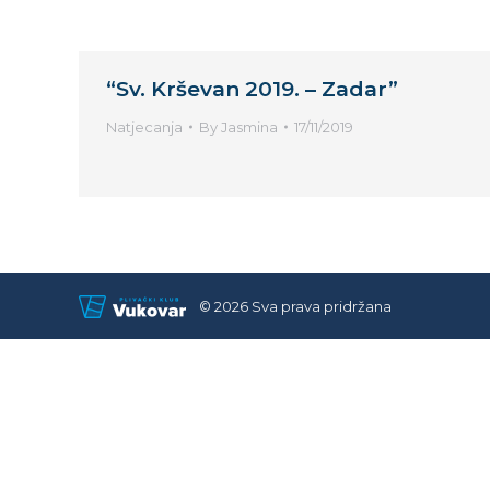
“Sv. Krševan 2019. – Zadar”
Natjecanja
By
Jasmina
17/11/2019
© 2026 Sva prava pridržana