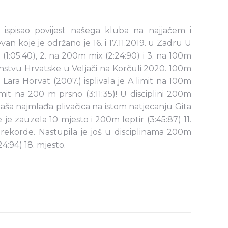
ispisao povijest našega kluba na najjačem i
an koje je održano je 16. i 17.11.2019. u Zadru U
:05:40), 2. na 200m mix (2:24:90) i 3. na 100m
nstvu Hrvatske u Veljači na Korčuli 2020. 100m
 Lara Horvat (2007.) isplivala je A limit na 100m
mit na 200 m prsno (3:11:35)! U disciplini 200m
 naša najmlađa plivačica na istom natjecanju Gita
 je zauzela 10 mjesto i 200m leptir (3:45:87) 11.
e rekorde. Nastupila je još u disciplinama 200m
24:94) 18. mjesto.