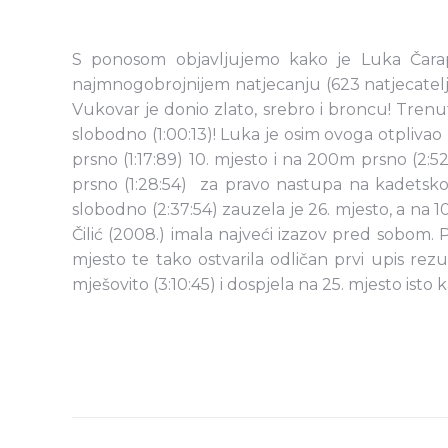
S ponosom objavljujemo kako je Luka Čarapo
najmnogobrojnijem natjecanju (623 natjecatelja) 
Vukovar je donio zlato, srebro i broncu! Tren
slobodno (1:00:13)! Luka je osim ovoga otpliv
prsno (1:17:89) 10. mjesto i na 200m prsno (2:52
prsno (1:28:54) za pravo nastupa na kadetskom 
slobodno (2:37:54) zauzela je 26. mjesto, a na 1
Čilić (2008.) imala najveći izazov pred sobom. P
mjesto te tako ostvarila odličan prvi upis rez
mješovito (3:10:45) i dospjela na 25. mjesto isto 
Post