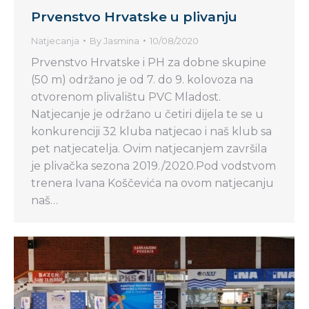
Prvenstvo Hrvatske u plivanju
Natjecanja
By
Jasmina
10/08/2020
Prvenstvo Hrvatske i PH za dobne skupine
(50 m) održano je od 7. do 9. kolovoza na
otvorenom plivalištu PVC Mladost.
Natjecanje je održano u četiri dijela te se u
konkurenciji 32 kluba natjecao i naš klub sa
pet natjecatelja. Ovim natjecanjem završila
je plivačka sezona 2019./2020.Pod vodstvom
trenera Ivana Koščevića na ovom natjecanju
naš…