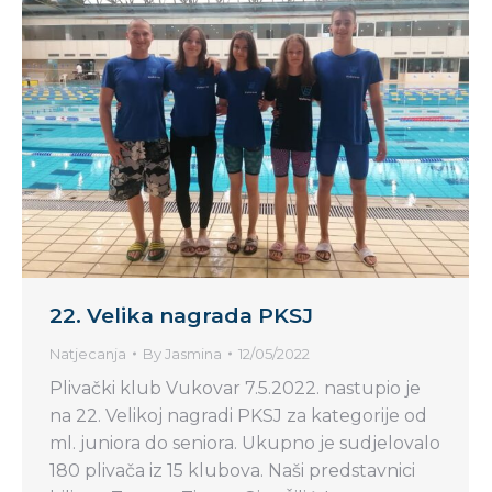
22. Velika nagrada PKSJ
Natjecanja
By
Jasmina
12/05/2022
Plivački klub Vukovar 7.5.2022. nastupio je
na 22. Velikoj nagradi PKSJ za kategorije od
ml. juniora do seniora. Ukupno je sudjelovalo
180 plivača iz 15 klubova. Naši predstavnici