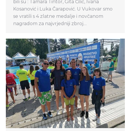
bili su : Tamara Tintor, Gita Čilić, Ivana
Kosanović i Luka Čarapović. U Vukovar smo
se vratili s 4 zlatne medalje i novčanom
nagradom za najvrjedniji zbroj…