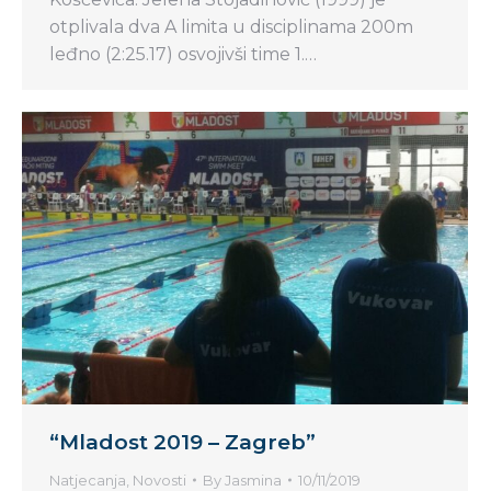
otplivala dva A limita u disciplinama 200m
leđno (2:25.17) osvojivši time 1.…
“Mladost 2019 – Zagreb”
Natjecanja
,
Novosti
By
Jasmina
10/11/2019