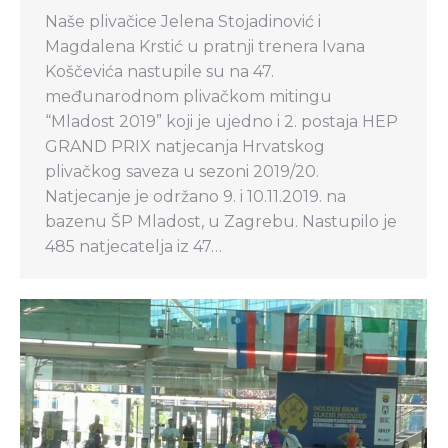
Naše plivačice Jelena Stojadinović i
Magdalena Krstić u pratnji trenera Ivana
Koščevića nastupile su na 47.
međunarodnom plivačkom mitingu
“Mladost 2019” koji je ujedno i 2. postaja HEP
GRAND PRIX natjecanja Hrvatskog
plivačkog saveza u sezoni 2019/20.
Natjecanje je održano 9. i 10.11.2019. na
bazenu ŠP Mladost, u Zagrebu. Nastupilo je
485 natjecatelja iz 47…