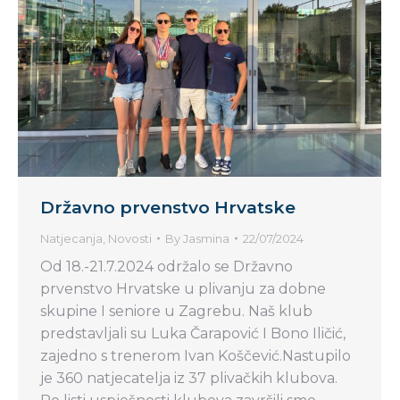
Državno prvenstvo Hrvatske
Natjecanja
,
Novosti
By
Jasmina
22/07/2024
Od 18.-21.7.2024 održalo se Državno
prvenstvo Hrvatske u plivanju za dobne
skupine I seniore u Zagrebu. Naš klub
predstavljali su Luka Čarapović I Bono Iličić,
zajedno s trenerom Ivan Koščević.Nastupilo
je 360 natjecatelja iz 37 plivačkih klubova.