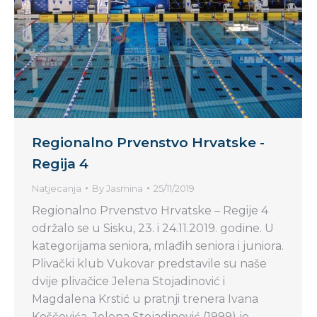
Regionalno Prvenstvo Hrvatske -
Regija 4
Natjecanja
By
Jasmina
25/11/2019
Regionalno Prvenstvo Hrvatske – Regije 4
održalo se u Sisku, 23. i 24.11.2019. godine. U
kategorijama seniora, mlađih seniora i juniora.
Plivački klub Vukovar predstavile su naše
dvije plivačice Jelena Stojadinović i
Magdalena Krstić u pratnji trenera Ivana
Koščevića. Jelena Stojadinović (1999) je