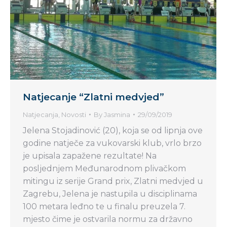
Natjecanje “Zlatni medvjed”
Natjecanja
,
Novosti
By
Jasmina
29/09/2019
Jelena Stojadinović (20), koja se od lipnja ove
godine natječe za vukovarski klub, vrlo brzo
je upisala zapažene rezultate! Na
posljednjem Međunarodnom plivačkom
mitingu iz serije Grand prix, Zlatni medvjed u
Zagrebu, Jelena je nastupila u disciplinama
100 metara leđno te u finalu preuzela 7.
mjesto čime je ostvarila normu za državno