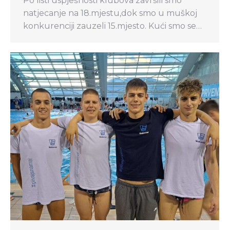
Po listi uspješnosti klubova završili smo
natjecanje na 18.mjestu,dok smo u muškoj
konkurenciji zauzeli 15.mjesto. Kući smo se…