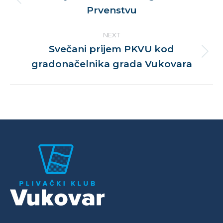
Previous
Prvenstvu
post:
NEXT
Svečani prijem PKVU kod
Next
gradonačelnika grada Vukovara
post: