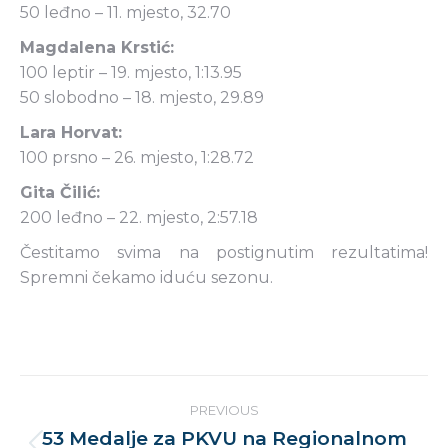
50 leđno – 11. mjesto, 32.70
Magdalena Krstić:
100 leptir – 19. mjesto, 1:13.95
50 slobodno – 18. mjesto, 29.89
Lara Horvat:
100 prsno – 26. mjesto, 1:28.72
Gita Čilić:
200 leđno – 22. mjesto, 2:57.18
Čestitamo svima na postignutim rezultatima!
Spremni čekamo iduću sezonu.
Post
PREVIOUS
navigation
53 Medalje za PKVU na Regionalnom