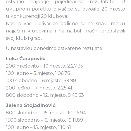
ostvario najbolje pojedinačne rezulatate. U
ukupnom poretku plivačice su osvojile 20 mjesto
u konkurenciji 29 klubova.
Naši plivači i plivačice odlično su se snašli među
najjačim klubovima i na najbolji način predstavili
svoj klub i grad.
U nastavku donosimo ostvarene rezulate:
Luka Čarapović:
200 mješovito – 10.mjesto, 2:27.35
100 leđno – 5.mjesto, 1:06.76
100 slobodno – 8.mjesto, 59.98
200 leđno – 7. mjesto, 2:25.41
800 slobodno – 12. mjesto, 9:43.63
Jelena Stojadinović:
800 slobodno – 15. mjesto, 10:06.94
1500 slobodno – 6. mjesto, 19:11.89
100 leđno – 15. mjesto, 1:10.41