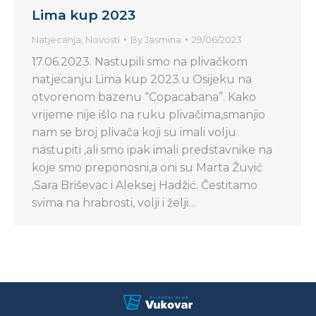
Lima kup 2023
Natjecanja
,
Novosti
By
Jasmina
29/06/2023
17.06.2023. Nastupili smo na plivačkom
natjecanju Lima kup 2023.u Osijeku na
otvorenom bazenu “Copacabana”. Kako
vrijeme nije išlo na ruku plivačima,smanjio
nam se broj plivača koji su imali volju
nastupiti ,ali smo ipak imali predstavnike na
koje smo preponosni,a oni su Marta Žuvić
,Sara Briševac i Aleksej Hadžić. Čestitamo
svima na hrabrosti, volji i želji…