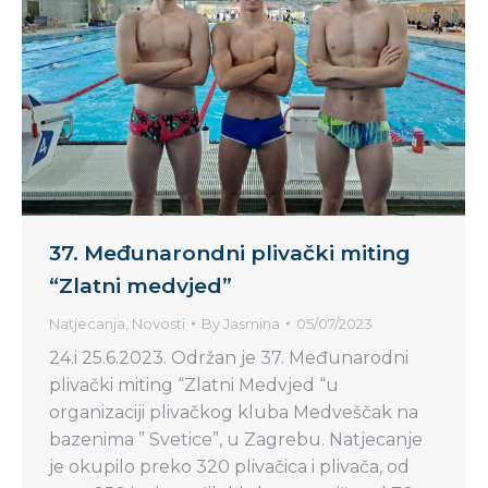
37. Međunarondni plivački miting
“Zlatni medvjed”
Natjecanja
,
Novosti
By
Jasmina
05/07/2023
24.i 25.6.2023. Održan je 37. Međunarodni
plivački miting “Zlatni Medvjed “u
organizaciji plivačkog kluba Medveščak na
bazenima ” Svetice”, u Zagrebu. Natjecanje
je okupilo preko 320 plivačica i plivača, od