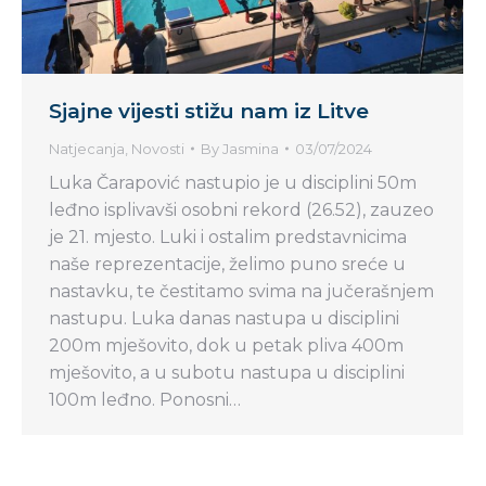
Sjajne vijesti stižu nam iz Litve
Natjecanja
,
Novosti
By
Jasmina
03/07/2024
Luka Čarapović nastupio je u disciplini 50m
leđno isplivavši osobni rekord (26.52), zauzeo
je 21. mjesto. Luki i ostalim predstavnicima
naše reprezentacije, želimo puno sreće u
nastavku, te čestitamo svima na jučerašnjem
nastupu. Luka danas nastupa u disciplini
200m mješovito, dok u petak pliva 400m
mješovito, a u subotu nastupa u disciplini
100m leđno. Ponosni…