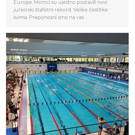
Europe. Momci su ujedno postavili novi
juniorski štafetni rekord. Velike čestitke
svima. Preponosni smo na vas