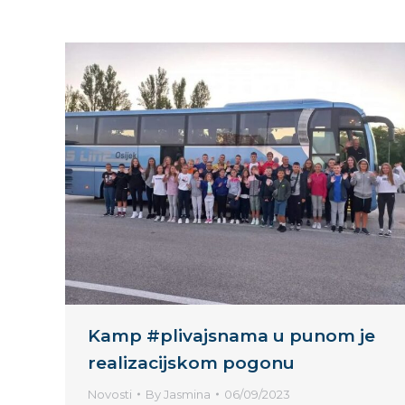
Kamp #plivajsnama u punom je
realizacijskom pogonu
Novosti
By
Jasmina
06/09/2023