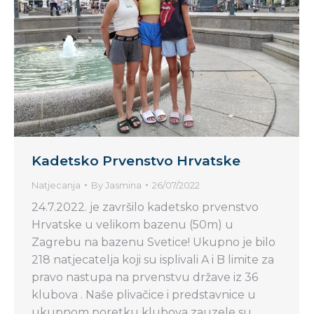
Kadetsko Prvenstvo Hrvatske
Natjecanja
By
Jasmina
26/07/2022
24.7.2022. je završilo kadetsko prvenstvo
Hrvatske u velikom bazenu (50m) u
Zagrebu na bazenu Svetice! Ukupno je bilo
218 natjecatelja koji su isplivali A i B limite za
pravo nastupa na prvenstvu države iz 36
klubova . Naše plivačice i predstavnice u
ukupnom poretku klubova zauzele su