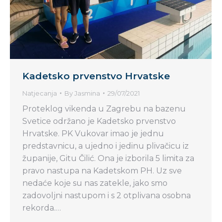
Kadetsko prvenstvo Hrvatske
Natjecanja
By
Jasmina
29/07/2021
Proteklog vikenda u Zagrebu na bazenu
Svetice održano je Kadetsko prvenstvo
Hrvatske. PK Vukovar imao je jednu
predstavnicu, a ujedno i jedinu plivačicu iz
županije, Gitu Čilić. Ona je izborila 5 limita za
pravo nastupa na Kadetskom PH. Uz sve
nedaće koje su nas zatekle, jako smo
zadovoljni nastupom i s 2 otplivana osobna
rekorda.…