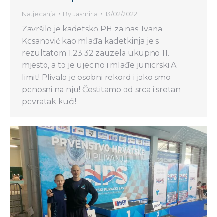
Natjecanja
By
Jasmina
13/02/2022
Završilo je kadetsko PH za nas. Ivana
Kosanović kao mlađa kadetkinja je s
rezultatom 1.23.32 zauzela ukupno 11.
mjesto, a to je ujedno i mlađe juniorski A
limit! Plivala je osobni rekord i jako smo
ponosni na nju! Čestitamo od srca i sretan
povratak kući!