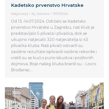
Kadetsko prvenstvo Hrvatske
Natjecanja
By
Jasmina
17/07/2024
Od 13.-14.07.2024. Održalo se Kadetsko
prvenstvo Hrvatske u Zagrebu, naš klub je
predstavljalo 5 plivača i plivačica, dok se
ukupno natjecalo 320 natjecatelja iz 43
plivačka kluba. Naši plivači ostvarili su
zavidne rezultate isplivavši osobne rekorde i
vratili su se kući s puno iskustva i pozitivnih
dojmova. Boje našeg kluba branili su: • Lovro
Brođanac…