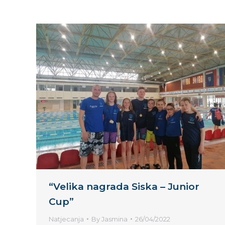
“Velika nagrada Siska – Junior
Cup”
Natjecanja
By
Jasmina
26/04/2022