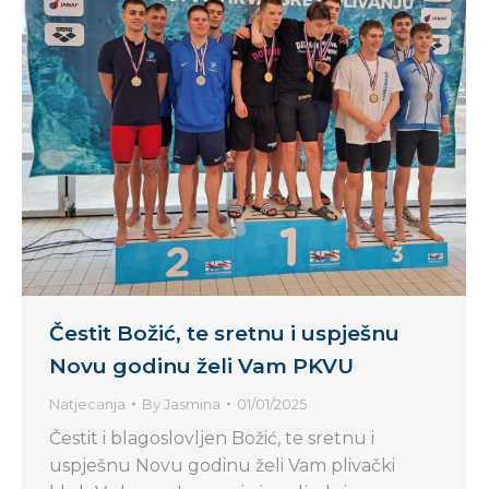
Čestit Božić, te sretnu i uspješnu
Novu godinu želi Vam PKVU
Natjecanja
By
Jasmina
01/01/2025
Čestit i blagoslovljen Božić, te sretnu i
uspješnu Novu godinu želi Vam plivački