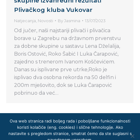
skupine izvanredni rezultati
Plivačkog kluba Vukovar
Natjecanja
,
Novosti
By
Jasmina
13/07/2023
Od jučer, naši najstariji plivači i plivačica
borave u Zagrebu na državnom prvenstvu
za dobne skupine u sastavu Lena Dželalija,
Boris Ostović, Roko Šabić I Luka Čarapović,
zajedno s trenerom Ivanom Koščevićem.
Danas su isplivane prve utrke,Roko je
isplivao dva osobna rekorda na 50 delfin i
200m mješovito, dok se Luka Čarapović
pobrinuo da već…
Ova web stranica radi boljeg rada i poboljšane funkcionalnosti
koristi kolačiće (eng. cookies) i slične tehnologije. Ako
nastavite s pregledom stranice, smatrat ćemo da ste suglasni s
navedenom uporabom.