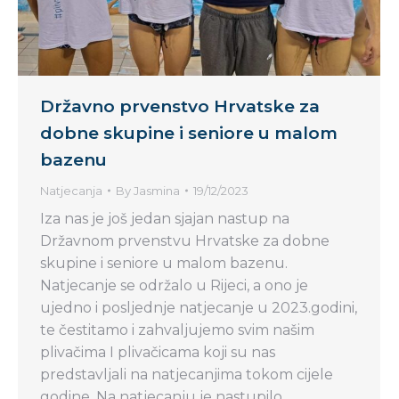
Državno prvenstvo Hrvatske za
dobne skupine i seniore u malom
bazenu
Natjecanja
By
Jasmina
19/12/2023
Iza nas je još jedan sjajan nastup na
Državnom prvenstvu Hrvatske za dobne
skupine i seniore u malom bazenu.
Natjecanje se održalo u Rijeci, a ono je
ujedno i posljednje natjecanje u 2023.godini,
te čestitamo i zahvaljujemo svim našim
plivačima I plivačicama koji su nas
predstavljali na natjecanjima tokom cijele
godine. Na natjecanju je nastupilo…