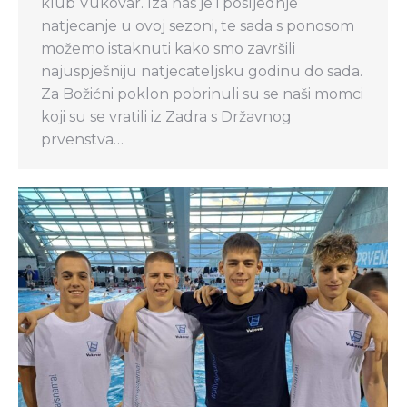
klub Vukovar. Iza nas je i posljednje
natjecanje u ovoj sezoni, te sada s ponosom
možemo istaknuti kako smo završili
najuspješniju natjecateljsku godinu do sada.
Za Božićni poklon pobrinuli su se naši momci
koji su se vratili iz Zadra s Državnog
prvenstva…