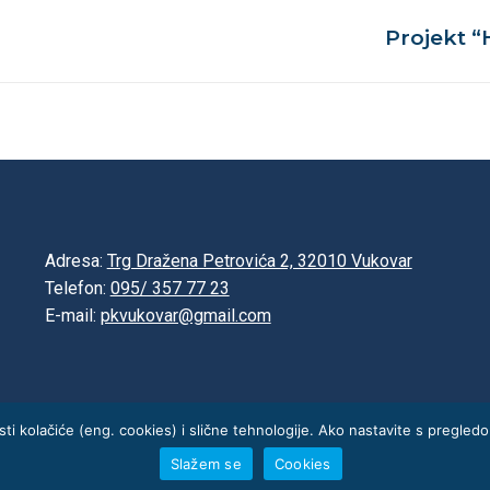
Projekt “
Next
post:
Adresa:
Trg Dražena Petrovića 2, 32010 Vukovar
Telefon:
095/ 357 77 23
E-mail:
pkvukovar@gmail.com
risti kolačiće (eng. cookies) i slične tehnologije. Ako nastavite s preg
Slažem se
Cookies