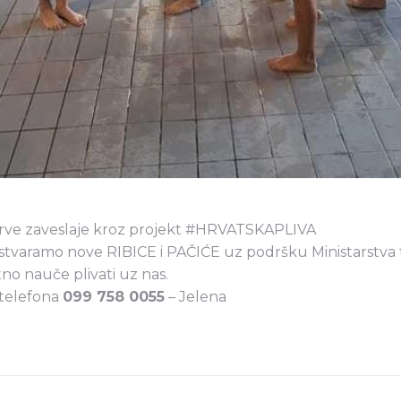
rve zaveslaje kroz projekt
#HRVATSKAPLIVA
 stvaramo nove RIBICE i PAČIĆE uz podršku
Ministarstva 
tno nauče plivati uz nas
.
 telefona
099 758 0055
– Jelena