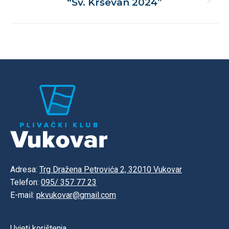
“Sv. Krševan 2024”
Next
post:
Adresa:
Trg Dražena Petrovića 2, 32010 Vukovar
Telefon:
095/ 357 77 23
E-mail:
pkvukovar@gmail.com
Uvjeti korištenja