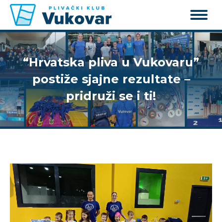
“Hrvatska pliva u Vukovaru”
postiže sjajne rezultate –
pridruži se i ti!