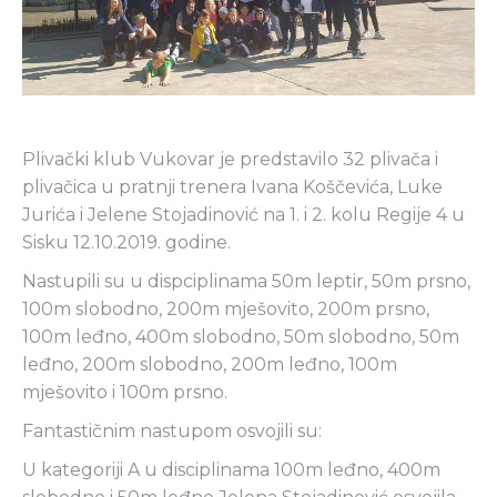
Plivački klub Vukovar je predstavilo 32 plivača i
plivačica u pratnji trenera Ivana Koščevića, Luke
Jurića i Jelene Stojadinović na 1. i 2. kolu Regije 4 u
Sisku 12.10.2019. godine.
Nastupili su u dispciplinama 50m leptir, 50m prsno,
100m slobodno, 200m mješovito, 200m prsno,
100m leđno, 400m slobodno, 50m slobodno, 50m
leđno, 200m slobodno, 200m leđno, 100m
mješovito i 100m prsno.
Fantastičnim nastupom osvojili su:
U kategoriji A u disciplinama 100m leđno, 400m