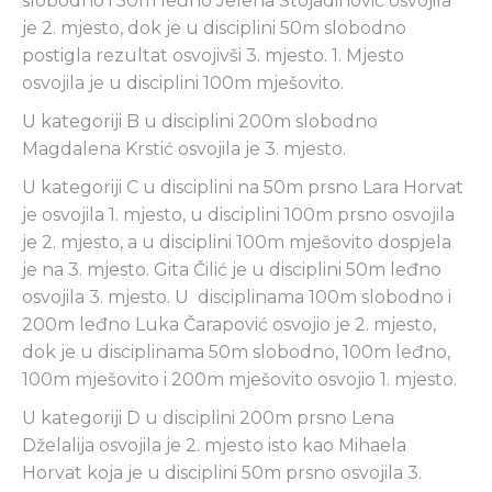
slobodno i 50m leđno Jelena Stojadinović osvojila
je 2. mjesto, dok je u disciplini 50m slobodno
postigla rezultat osvojivši 3. mjesto. 1. Mjesto
osvojila je u disciplini 100m mješovito.
U kategoriji B u disciplini 200m slobodno
Magdalena Krstić osvojila je 3. mjesto.
U kategoriji C u disciplini na 50m prsno Lara Horvat
je osvojila 1. mjesto, u disciplini 100m prsno osvojila
je 2. mjesto, a u disciplini 100m mješovito dospjela
je na 3. mjesto. Gita Čilić je u disciplini 50m leđno
osvojila 3. mjesto. U disciplinama 100m slobodno i
200m leđno Luka Čarapović osvojio je 2. mjesto,
dok je u disciplinama 50m slobodno, 100m leđno,
100m mješovito i 200m mješovito osvojio 1. mjesto.
U kategoriji D u disciplini 200m prsno Lena
Dželalija osvojila je 2. mjesto isto kao Mihaela
Horvat koja je u disciplini 50m prsno osvojila 3.