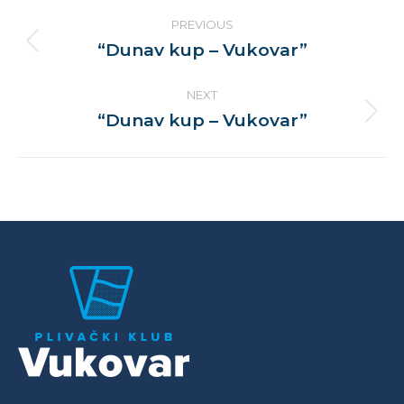
Post
PREVIOUS
navigation
“Dunav kup – Vukovar”
Previous
post:
NEXT
“Dunav kup – Vukovar”
Next
post: